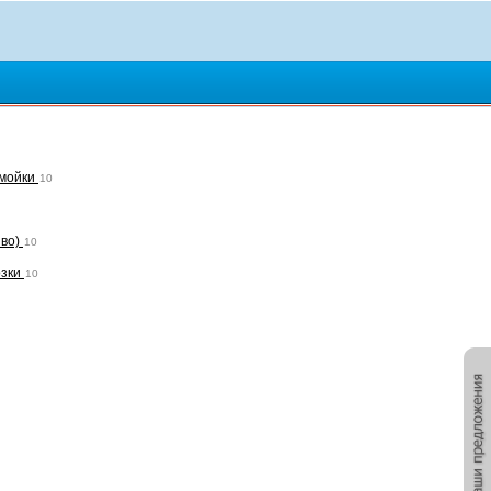
мойки
10
иво)
10
озки
10