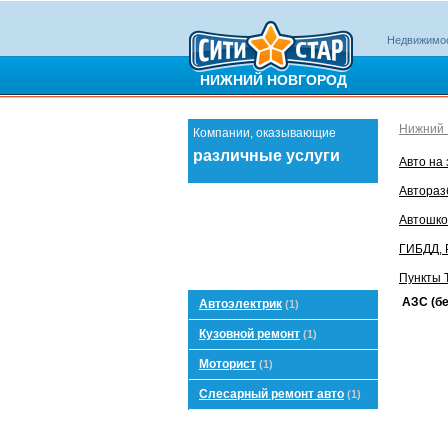
Недвижимо
НИЖНИЙ НОВГОРОД
Нижний 
Компании, оказывающие
различные услуги
Авто на
Автора
Автошк
ГИБДД,
Пункты 
АЗС (бе
Автоэлектрик
(1)
Кузовной ремонт
(1)
Моторист
(1)
Слесарный ремонт авто
(1)