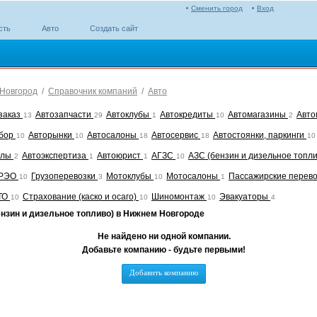
Сменить город
Вход
сть
Авто
Создать сайт
Новгород
/
Справочник компаний
/
Авто
 заказ
Автозапчасти
Автоклубы
Автокредиты
Автомагазины
Авто
13
29
1
10
2
збор
Авторынки
Автосалоны
Автосервис
Автостоянки, паркинги
10
10
18
18
10
олы
Автоэкспертиза
Автоюрист
АГЗС
АЗС (бензин и дизельное топл
2
1
1
10
 РЭО
Грузоперевозки
Мотоклубы
Мотосалоны
Пассажирские перев
10
3
10
1
ТО
Страхование (каско и осаго)
Шиномонтаж
Эвакуаторы
10
10
10
4
нзин и дизельное топливо) в Нижнем Новгороде
Не найдено ни одной компании.
Добавьте компанию - будьте первыми!
Добавить компанию